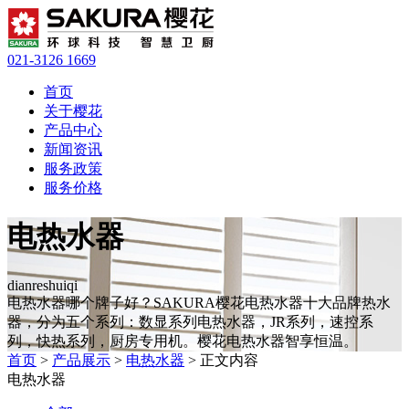
021-3126 1669
首页
关于樱花
产品中心
新闻资讯
服务政策
服务价格
电热水器
dianreshuiqi
电热水器哪个牌子好？SAKURA樱花电热水器十大品牌热水
器，分为五个系列：数显系列电热水器，JR系列，速控系
列，快热系列，厨房专用机。樱花电热水器智享恒温。
首页
>
产品展示
>
电热水器
> 正文内容
电热水器