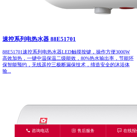
速控系列电热水器 88E51701
88E51701速控系列电热水器LED触摸按键，操作方便3000W
高效加热，一键中温保温二级能效，80%热水输出率，节能环
保智能预约，无线遥控三极断漏保技术，缔造安全的沐浴体
验...
󦁁
咨询电话
󦃡
售后服务
󦏡
在线报