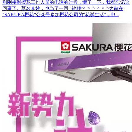
刚刚接到樱花工作人员的电话的时候，懵了一下，我都忘记这
回事了。莫名其妙，也当了一回 “锦鲤”^_^ ^_^ ^_^之前在
“SAKURA樱花”公众号参加樱花公司的“花试生活”，申...