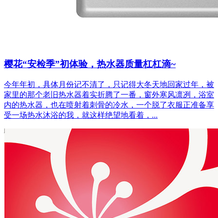
樱花“安检季”初体验，热水器质量杠杠滴~
今年年初，具体月份记不清了，只记得大冬天地回家过年，被
家里的那个老旧热水器着实折腾了一番，窗外寒风凛冽，浴室
内的热水器，也在喷射着刺骨的冷水，一个脱了衣服正准备享
受一场热水沐浴的我，就这样绝望地看着，...