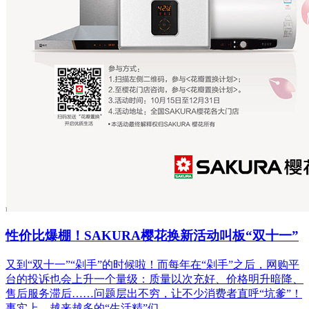
性价比爆棚！SAKURA樱花换新活动叫板“双十一”
又到“双十一”“剁手”的时候啦！而每年在“剁手”之后，网购平
台的投诉也会上升一个量级：质量以次充好、价格明升暗降、
售后服务滞后……问题层出不穷，让不少消费者直呼“坑爹”！
事实上，越来越多的“生活精”们...