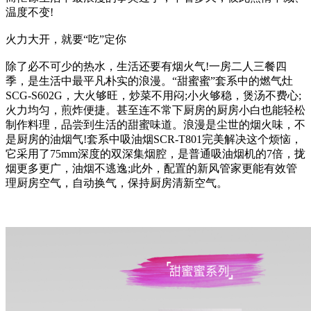
温度不变!
火力大开，就要“吃”定你
除了必不可少的热水，生活还要有烟火气!一房二人三餐四
季，是生活中最平凡朴实的浪漫。“甜蜜蜜”套系中的燃气灶
SCG-S602G，大火够旺，炒菜不用闷;小火够稳，煲汤不费心;
火力均匀，煎炸便捷。甚至连不常下厨房的厨房小白也能轻松
制作料理，品尝到生活的甜蜜味道。浪漫是尘世的烟火味，不
是厨房的油烟气!套系中吸油烟SCR-T801完美解决这个烦恼，
它采用了75mm深度的双深集烟腔，是普通吸油烟机的7倍，拢
烟更多更广，油烟不逃逸;此外，配置的新风管家更能有效管
理厨房空气，自动换气，保持厨房清新空气。