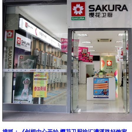
搜狐：《创想由心开始 樱花卫厨徐汇漕溪路好饰家