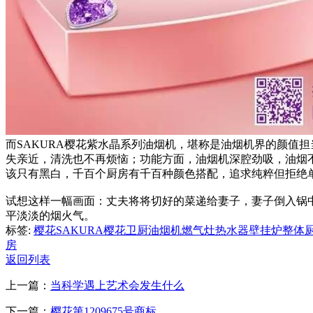
而SAKURA樱花紫水晶系列油烟机，堪称是油烟机界的颜值
失亲近，清洗也不再烦恼；功能方面，油烟机深腔劲吸，油烟
该只有黑白，千百个厨房有千百种颜色搭配，追求纯粹但拒绝
试想这样一幅画面：丈夫将将切好的菜递给妻子，妻子倒入锅
平淡淡的烟火气。
标签:
樱花
SAKURA
樱花卫厨
油烟机
燃气灶
热水器
壁挂炉
整体
房
返回列表
上一篇：
当科学遇上艺术会发生什么
下一篇：
樱花第1209675号商标