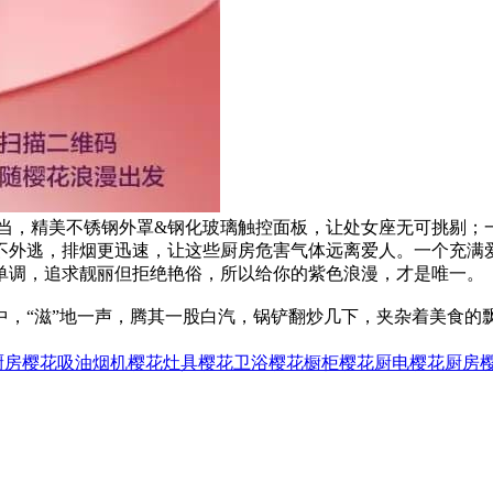
担当，精美不锈钢外罩&钢化玻璃触控面板，让处女座无可挑剔
不外逃，排烟更迅速，让这些厨房危害气体远离爱人。一个充满
单调，追求靓丽但拒绝艳俗，所以给你的紫色浪漫，才是唯一。
中，“滋”地一声，腾其一股白汽，锅铲翻炒几下，夹杂着美食的
厨房
樱花吸油烟机
樱花灶具
樱花卫浴
樱花橱柜
樱花厨电
樱花厨房