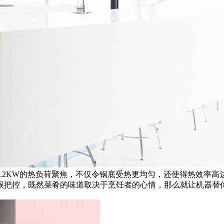
.2KW的热负荷聚焦，不仅令锅底受热更均匀，还使得热效率高达
候把控，既然菜肴的味道取决于烹饪者的心情，那么就让机器替