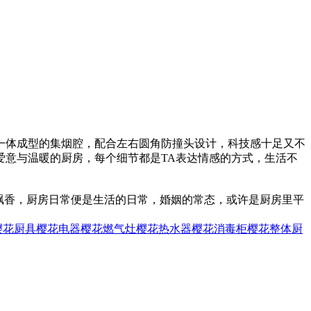
；一体成型的集烟腔，配合左右圆角防撞头设计，科技感十足又不
爱意与温暖的厨房，每个细节都是TA表达情感的方式，生活不
飘香，厨房日常便是生活的日常，婚姻的常态，或许是厨房里平
樱花厨具
樱花电器
樱花燃气灶
樱花热水器
樱花消毒柜
樱花整体厨